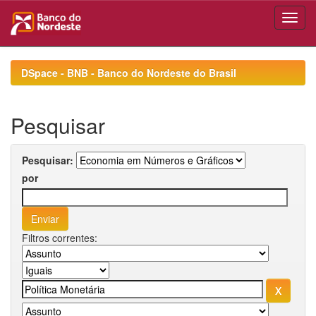
Skip
navigation
DSpace - BNB - Banco do Nordeste do Brasil
Pesquisar
Pesquisar:
por
Filtros correntes: