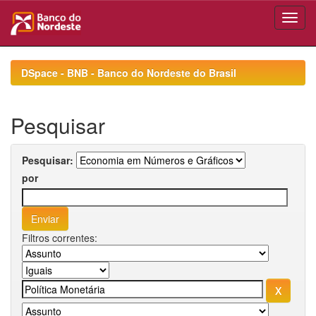
Skip
navigation
DSpace - BNB - Banco do Nordeste do Brasil
Pesquisar
Pesquisar:
por
Filtros correntes: