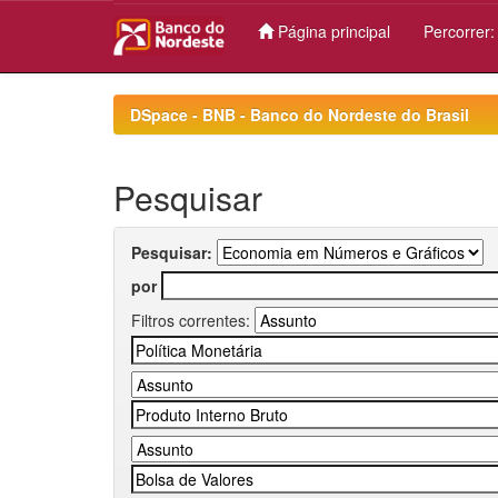
Página principal
Percorrer
Skip
navigation
DSpace - BNB - Banco do Nordeste do Brasil
Pesquisar
Pesquisar:
por
Filtros correntes: