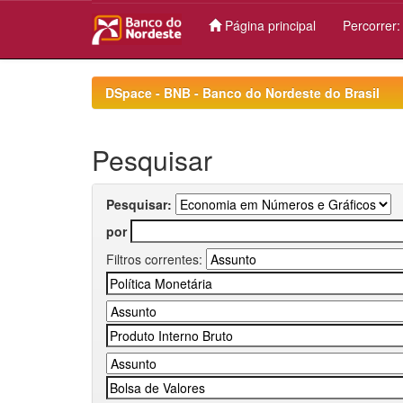
Página principal
Percorrer
Skip
navigation
DSpace - BNB - Banco do Nordeste do Brasil
Pesquisar
Pesquisar:
por
Filtros correntes: