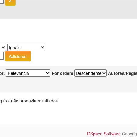
or:
Por ordem
Autores/Regi
quisa não produziu resultados.
DSpace Software
Copyrig