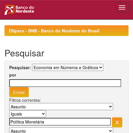
Skip
navigation
DSpace - BNB - Banco do Nordeste do Brasil
Pesquisar
Pesquisar:
por
Filtros correntes: