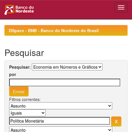
Skip
navigation
DSpace - BNB - Banco do Nordeste do Brasil
Pesquisar
Pesquisar:
por
Filtros correntes: