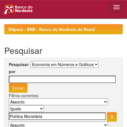
Skip
navigation
DSpace - BNB - Banco do Nordeste do Brasil
Pesquisar
Pesquisar:
por
Filtros correntes: