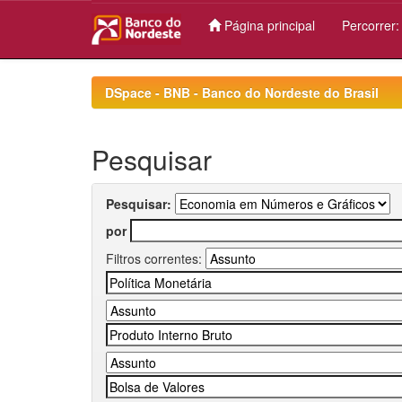
Página principal
Percorrer
Skip
navigation
DSpace - BNB - Banco do Nordeste do Brasil
Pesquisar
Pesquisar:
por
Filtros correntes: