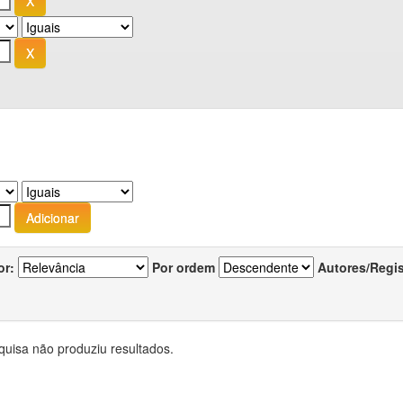
or:
Por ordem
Autores/Regi
quisa não produziu resultados.