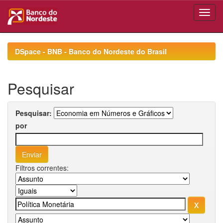
Skip
navigation
DSpace - BNB - Banco do Nordeste do Brasil
Pesquisar
Pesquisar:
por
Filtros correntes: