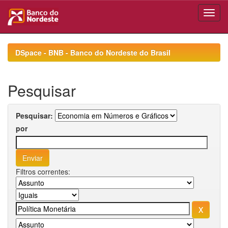
Skip
navigation
DSpace - BNB - Banco do Nordeste do Brasil
Pesquisar
Pesquisar:
por
Filtros correntes: