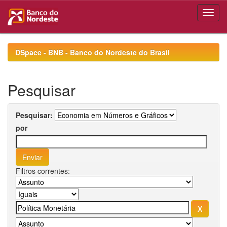
Skip
navigation
DSpace - BNB - Banco do Nordeste do Brasil
Pesquisar
Pesquisar:
por
Filtros correntes: