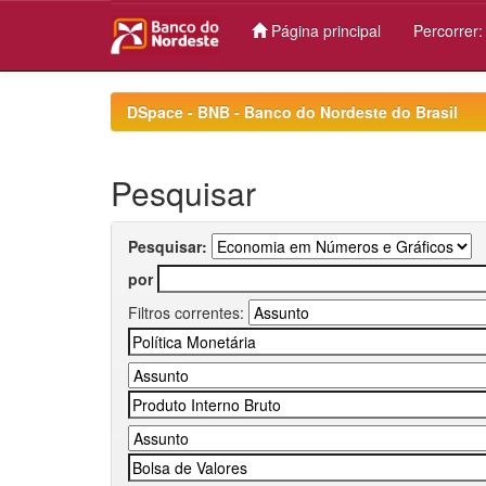
Página principal
Percorrer
Skip
navigation
DSpace - BNB - Banco do Nordeste do Brasil
Pesquisar
Pesquisar:
por
Filtros correntes: