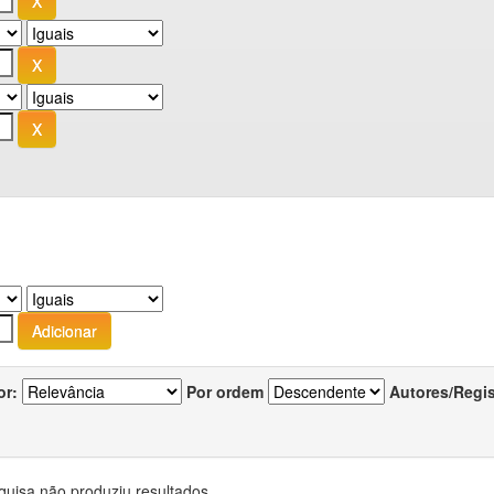
or:
Por ordem
Autores/Regi
quisa não produziu resultados.