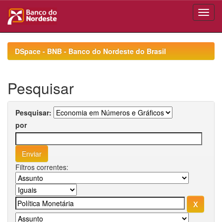
Skip
navigation
DSpace - BNB - Banco do Nordeste do Brasil
Pesquisar
Pesquisar:
por
Filtros correntes: