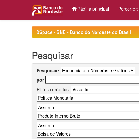
Página principal
Percorrer
Skip
navigation
DSpace - BNB - Banco do Nordeste do Brasil
Pesquisar
Pesquisar:
por
Filtros correntes: