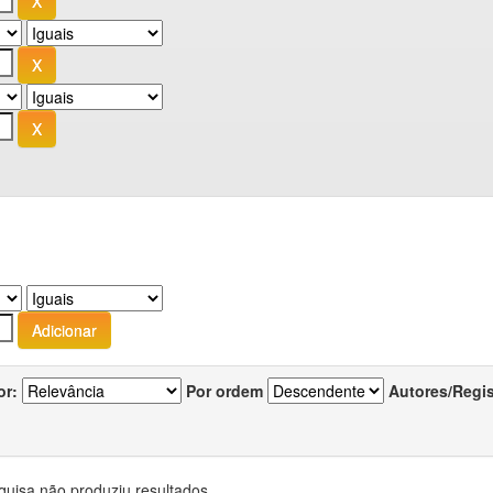
or:
Por ordem
Autores/Regi
quisa não produziu resultados.