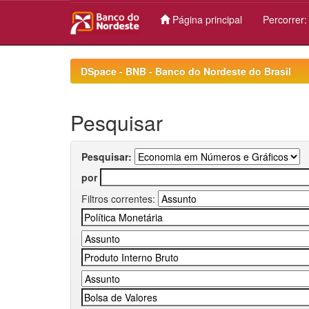
Página principal
Percorrer
Skip
navigation
DSpace - BNB - Banco do Nordeste do Brasil
Pesquisar
Pesquisar:
por
Filtros correntes: