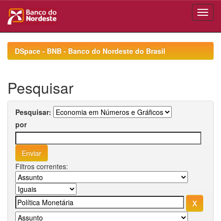
Skip
navigation
DSpace - BNB - Banco do Nordeste do Brasil
Pesquisar
Pesquisar:
por
Filtros correntes: