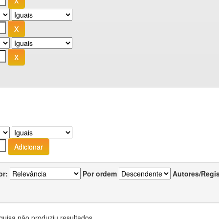
or:
Por ordem
Autores/Regi
quisa não produziu resultados.