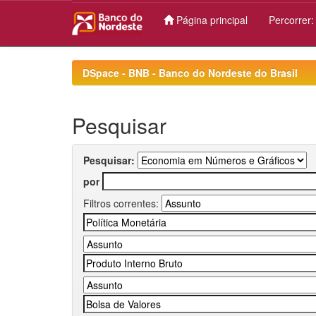
Página principal
Percorrer
Skip
navigation
DSpace - BNB - Banco do Nordeste do Brasil
Pesquisar
Pesquisar:
por
Filtros correntes: