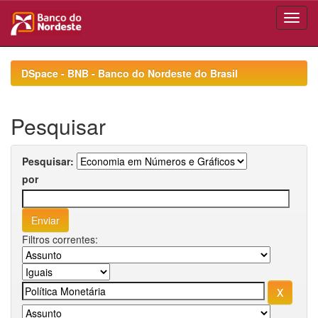
Skip
navigation
DSpace - BNB - Banco do Nordeste do Brasil
Pesquisar
Pesquisar:
por
Filtros correntes: