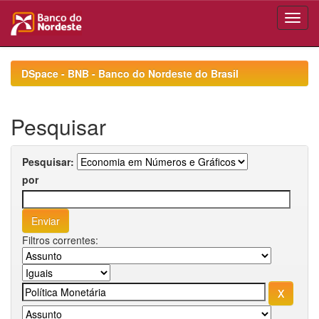
Skip
navigation
DSpace - BNB - Banco do Nordeste do Brasil
Pesquisar
Pesquisar:
por
Filtros correntes: