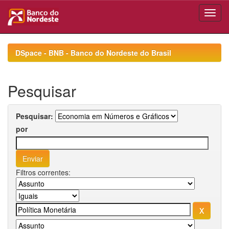
Skip
navigation
DSpace - BNB - Banco do Nordeste do Brasil
Pesquisar
Pesquisar:
por
Filtros correntes: