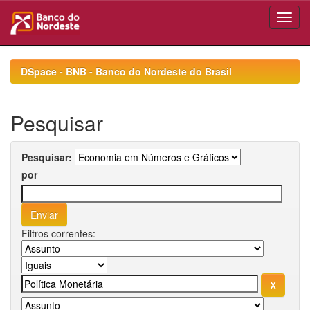
Skip
navigation
DSpace - BNB - Banco do Nordeste do Brasil
Pesquisar
Pesquisar:
por
Filtros correntes: