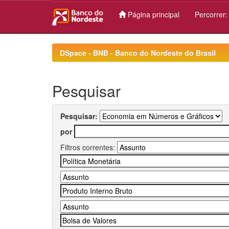
Página principal
Percorrer
Skip
navigation
DSpace - BNB - Banco do Nordeste do Brasil
Pesquisar
Pesquisar:
por
Filtros correntes: