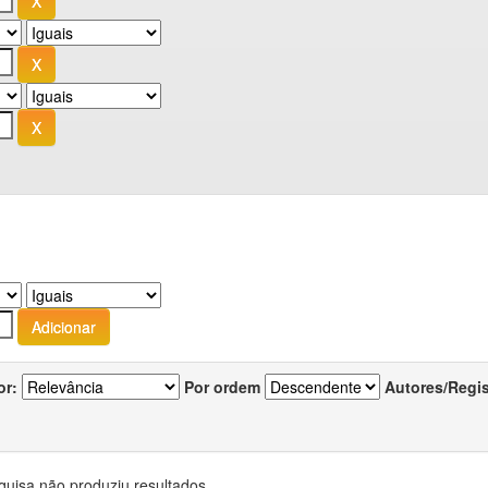
or:
Por ordem
Autores/Regi
quisa não produziu resultados.