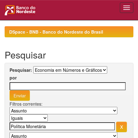
Skip
navigation
DSpace - BNB - Banco do Nordeste do Brasil
Pesquisar
Pesquisar:
por
Filtros correntes: