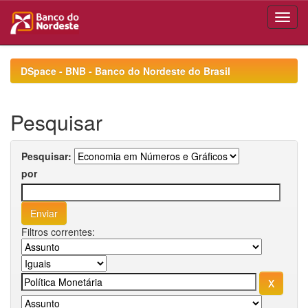
Skip
navigation
DSpace - BNB - Banco do Nordeste do Brasil
Pesquisar
Pesquisar:
por
Filtros correntes: