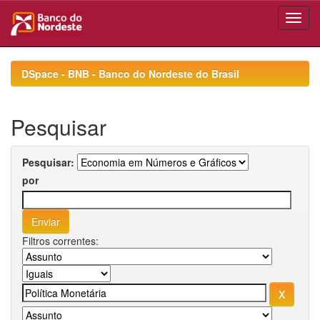
Skip
navigation
DSpace - BNB - Banco do Nordeste do Brasil
Pesquisar
Pesquisar:
por
Filtros correntes: