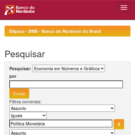
Skip
navigation
DSpace - BNB - Banco do Nordeste do Brasil
Pesquisar
Pesquisar:
por
Filtros correntes: