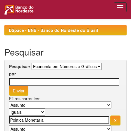
Skip
navigation
DSpace - BNB - Banco do Nordeste do Brasil
Pesquisar
Pesquisar:
por
Filtros correntes: