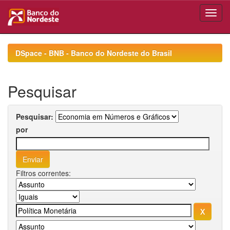
Skip
navigation
DSpace - BNB - Banco do Nordeste do Brasil
Pesquisar
Pesquisar:
por
Filtros correntes: