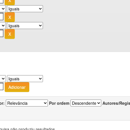
or:
Por ordem
Autores/Regi
quisa não produziu resultados.