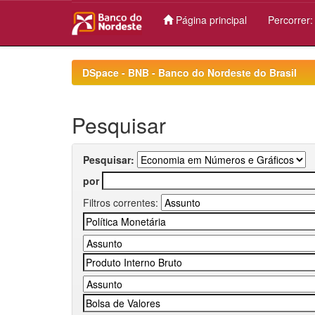
Página principal
Percorrer
Skip
navigation
DSpace - BNB - Banco do Nordeste do Brasil
Pesquisar
Pesquisar:
por
Filtros correntes: