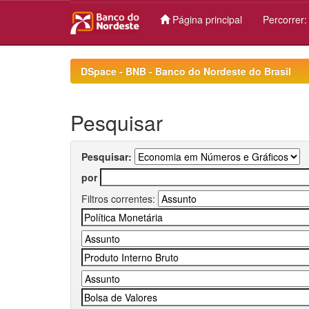
Página principal
Percorrer
Skip
navigation
DSpace - BNB - Banco do Nordeste do Brasil
Pesquisar
Pesquisar:
por
Filtros correntes: