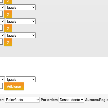
or:
Por ordem
Autores/Regi