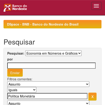
Skip
navigation
DSpace - BNB - Banco do Nordeste do Brasil
Pesquisar
Pesquisar:
por
Filtros correntes: