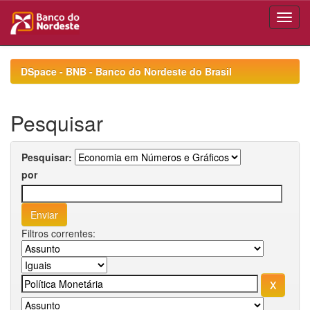
Skip
navigation
DSpace - BNB - Banco do Nordeste do Brasil
Pesquisar
Pesquisar:
por
Filtros correntes: