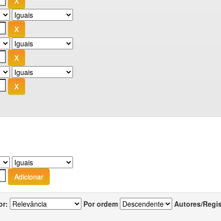
or:
Por ordem
Autores/Regi