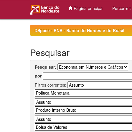
Página principal
Percorrer
Skip
navigation
DSpace - BNB - Banco do Nordeste do Brasil
Pesquisar
Pesquisar:
por
Filtros correntes: