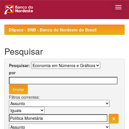
Skip
navigation
DSpace - BNB - Banco do Nordeste do Brasil
Pesquisar
Pesquisar:
por
Filtros correntes: