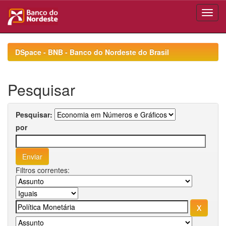
Skip
navigation
DSpace - BNB - Banco do Nordeste do Brasil
Pesquisar
Pesquisar:
por
Filtros correntes: