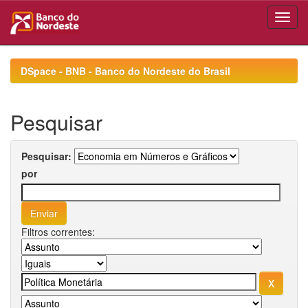
Skip
navigation
DSpace - BNB - Banco do Nordeste do Brasil
Pesquisar
Pesquisar:
por
Filtros correntes: