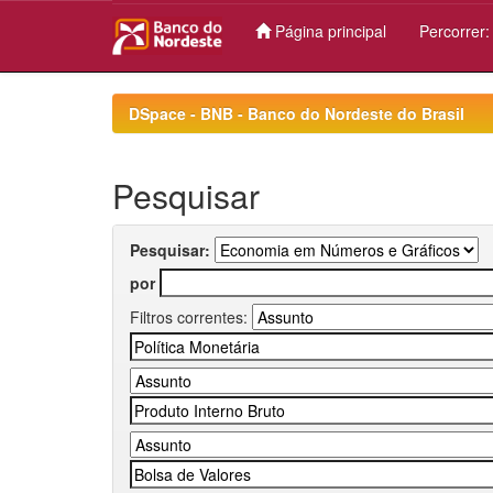
Página principal
Percorrer
Skip
navigation
DSpace - BNB - Banco do Nordeste do Brasil
Pesquisar
Pesquisar:
por
Filtros correntes: