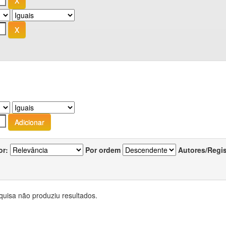
or:
Por ordem
Autores/Regi
quisa não produziu resultados.