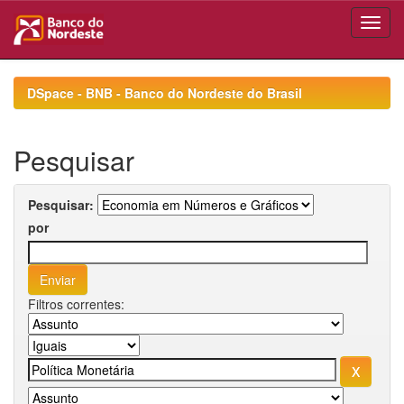
Skip
navigation
DSpace - BNB - Banco do Nordeste do Brasil
Pesquisar
Pesquisar:
por
Filtros correntes: