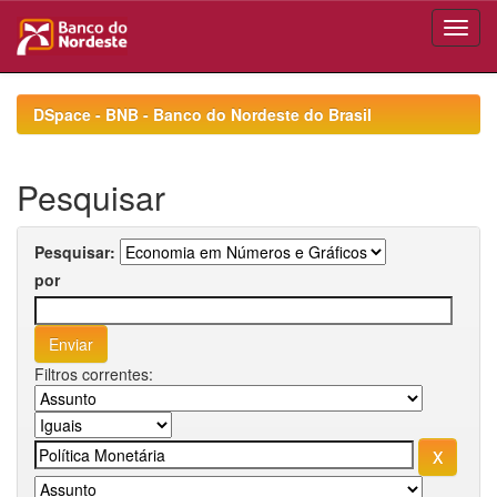
Skip
navigation
DSpace - BNB - Banco do Nordeste do Brasil
Pesquisar
Pesquisar:
por
Filtros correntes: