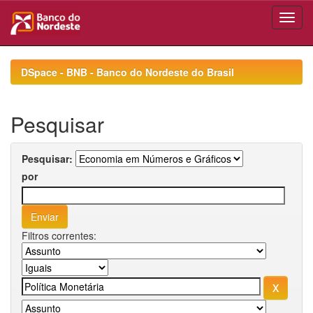
Skip
navigation
DSpace - BNB - Banco do Nordeste do Brasil
Pesquisar
Pesquisar:
por
Filtros correntes: