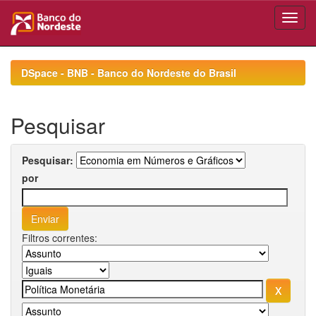
Skip
navigation
DSpace - BNB - Banco do Nordeste do Brasil
Pesquisar
Pesquisar:
por
Filtros correntes: