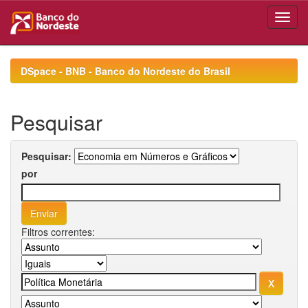
Skip
navigation
DSpace - BNB - Banco do Nordeste do Brasil
Pesquisar
Pesquisar:
por
Filtros correntes: