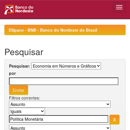
Skip
navigation
DSpace - BNB - Banco do Nordeste do Brasil
Pesquisar
Pesquisar:
por
Filtros correntes: