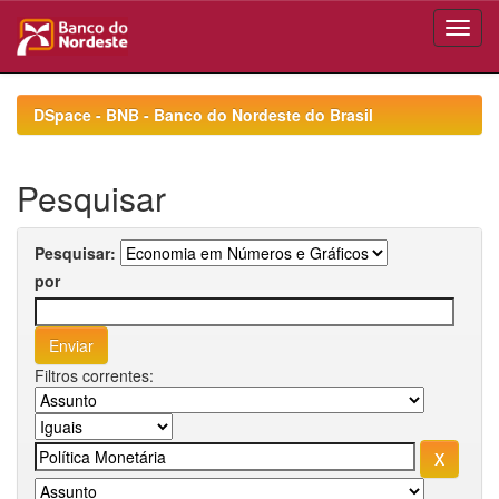
Skip
navigation
DSpace - BNB - Banco do Nordeste do Brasil
Pesquisar
Pesquisar:
por
Filtros correntes: