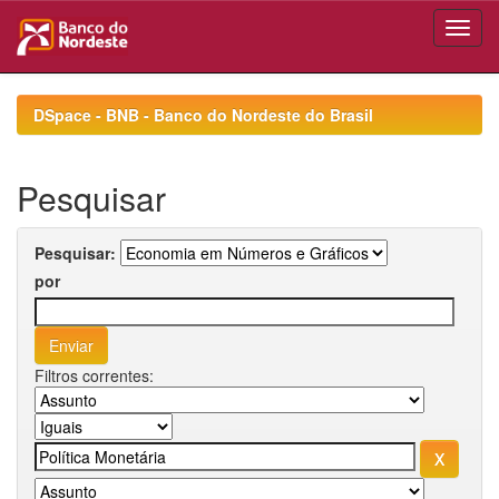
Skip
navigation
DSpace - BNB - Banco do Nordeste do Brasil
Pesquisar
Pesquisar:
por
Filtros correntes: