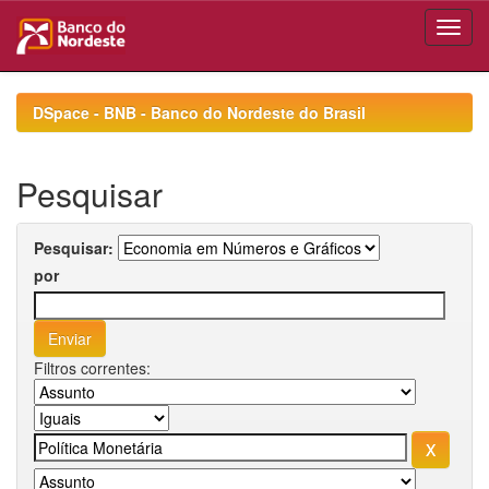
Skip
navigation
DSpace - BNB - Banco do Nordeste do Brasil
Pesquisar
Pesquisar:
por
Filtros correntes: