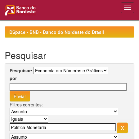
Skip
navigation
DSpace - BNB - Banco do Nordeste do Brasil
Pesquisar
Pesquisar:
por
Filtros correntes: