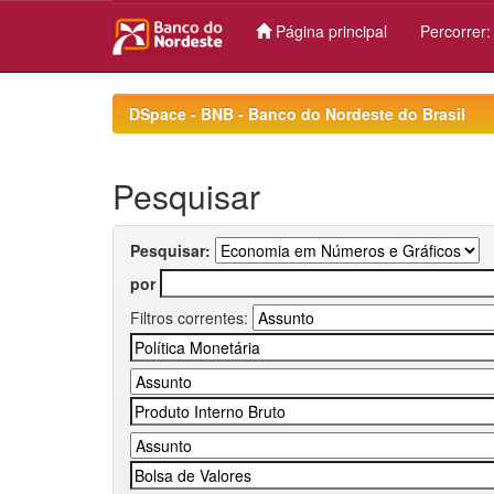
Página principal
Percorrer
Skip
navigation
DSpace - BNB - Banco do Nordeste do Brasil
Pesquisar
Pesquisar:
por
Filtros correntes: