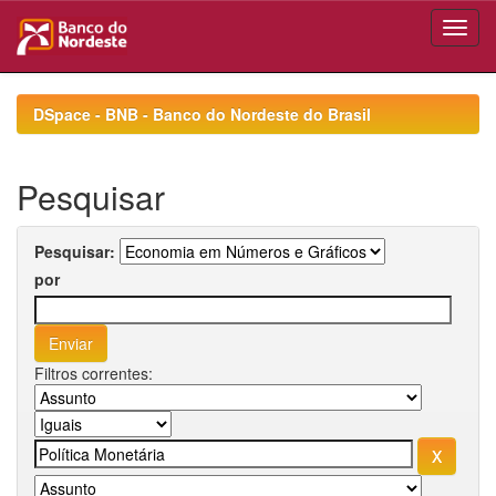
Skip
navigation
DSpace - BNB - Banco do Nordeste do Brasil
Pesquisar
Pesquisar:
por
Filtros correntes: