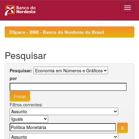
Skip
navigation
DSpace - BNB - Banco do Nordeste do Brasil
Pesquisar
Pesquisar:
por
Filtros correntes: